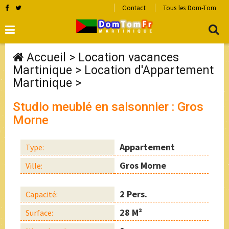
Contact
Tous les Dom-Tom
Accueil
>
Location vacances
Martinique
>
Location d'Appartement
Martinique
>
Studio meublé en saisonnier : Gros
Morne
Appartement
Type:
Gros Morne
Ville:
2 Pers.
Capacité:
28 M²
Surface: