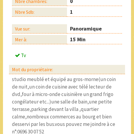
0
Nbre chambres:
1
Nbre Sdb:
Panoramique
Vue sur:
15 Min
Mer à:
Tv
Mot du propriétaire:
studio meublé et équipé au gros-morne(un coin
de nuit,un coin de cuisine avec télé lecteur de
dvd,four à micro-onde cuisinière un grand frigo
congélateur etc...)une salle de bain,une petite
terrasse,parking devant la villa ,quartier
calme,nombreux commerces au bourg et bien
desservi par les bus.vous pouvez me joindre à ce
n°:0696 30 07 52