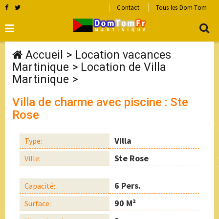
Contact
Tous les Dom-Tom
Accueil
>
Location vacances
Martinique
>
Location de Villa
Martinique
>
Villa de charme avec piscine : Ste
Rose
Villa
Type:
Ste Rose
Ville:
6 Pers.
Capacité:
90 M²
Surface: