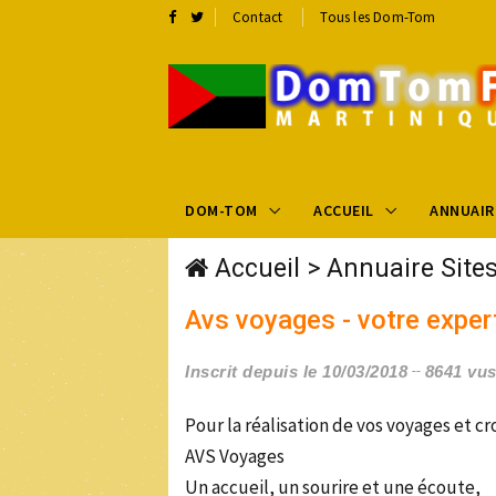
Contact
Tous les Dom-Tom
DOM-TOM
ACCUEIL
ANNUAIR
Accueil
>
Annuaire Site
Avs voyages - votre exper
Inscrit depuis le 10/03/2018
8641 vu
Pour la réalisation de vos voyages et cro
AVS Voyages
Un accueil, un sourire et une écoute,