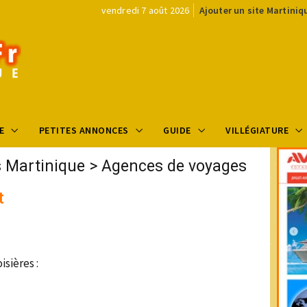
vendredi 7 août 2026
Ajouter un site Martiniq
E
PETITES ANNONCES
GUIDE
VILLÉGIATURE
s Martinique
>
Agences de voyages
t
s
isières :