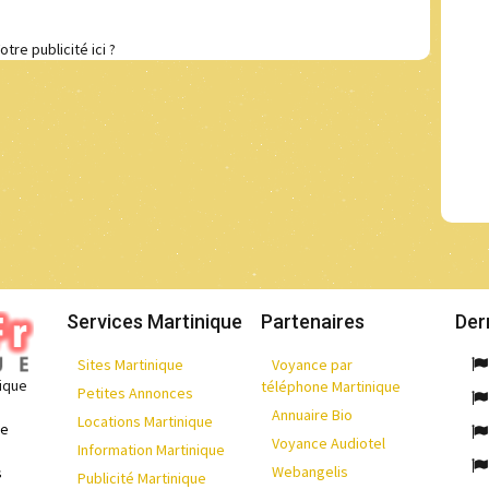
otre publicité ici ?
Services Martinique
Partenaires
Der
Sites Martinique
Voyance par
nique
téléphone Martinique
Petites Annonces
Annuaire Bio
Locations Martinique
de
Voyance Audiotel
Information Martinique
Webangelis
s
Publicité Martinique