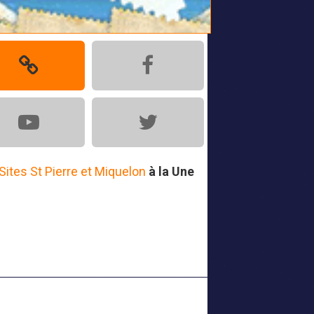
Sites St Pierre et Miquelon
à la Une