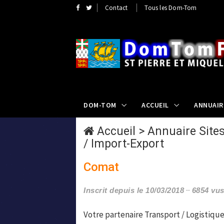
Contact
Tous les Dom-Tom
DOM-TOM
ACCUEIL
ANNUAIR
Accueil
>
Annuaire Sites
/ Import-Export
Comat
Inscrit depuis le 10/03/2018
6854 vu
Votre partenaire Transport / Logistique