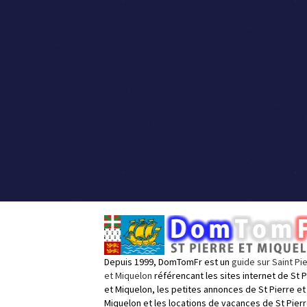
Depuis 1999, DomTomFr est un
guide sur Saint Pi
et Miquelon
référencant les sites internet de St P
et Miquelon, les petites annonces de St Pierre et
Miquelon et les locations de vacances de St Pierr