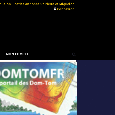
iquelon
petite annonce St Pierre et Miquelon
Connexion
MON COMPTE