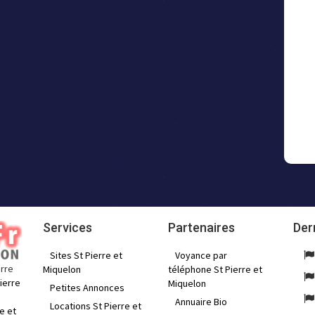
Services
Partenaires
Der
Sites St Pierre et
Voyance par
erre
Miquelon
téléphone St Pierre et
ierre
Miquelon
Petites Annonces
Annuaire Bio
Locations St Pierre et
e et