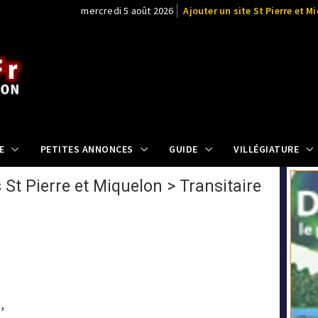
mercredi 5 août 2026
Ajouter un site St Pierre et M
E
PETITES ANNONCES
GUIDE
VILLÉGIATURE
 St Pierre et Miquelon
>
Transitaire
s
,