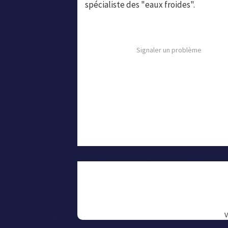
spécialiste des "eaux froides".
Signaler un problème
V