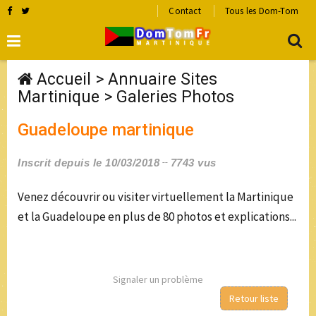
Contact
Tous les Dom-Tom
Accueil
>
Annuaire Sites
Martinique
>
Galeries Photos
Guadeloupe martinique
Inscrit depuis le 10/03/2018
7743 vus
Venez découvrir ou visiter virtuellement la Martinique
et la Guadeloupe en plus de 80 photos et explications...
Signaler un problème
Retour liste