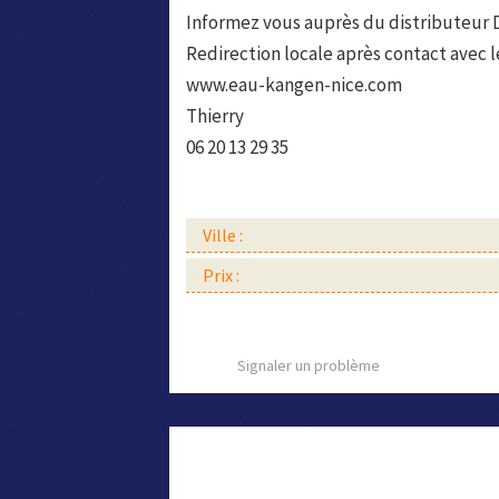
Informez vous auprès du distributeu
Redirection locale après contact avec 
www.eau-kangen-nice.com
Thierry
06 20 13 29 35
Ville :
Prix :
Signaler un problème