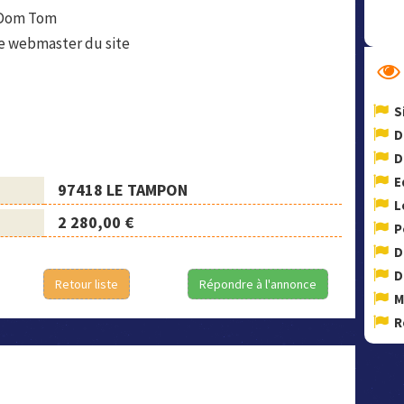
r Dom Tom
le webmaster du site
S
D
D
E
97418 LE TAMPON
L
2 280,00 €
P
D
D
Retour liste
Répondre à l'annonce
M
R