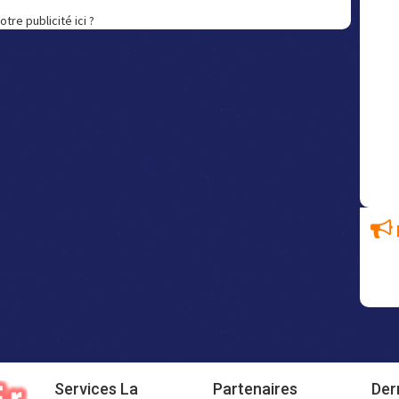
otre publicité ici ?
Services La
Partenaires
Der