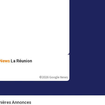
News
La Réunion
©2026 Google News
nières Annonces