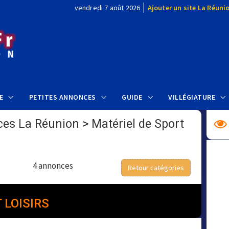
vendredi 7 août 2026
Ajouter un site La Réuni
E
PETITES ANNONCES
GUIDE
VILLÉGIATURE
ces La Réunion
>
Matériel de Sport
4 annonces
Retour catégories
 LOISIRS