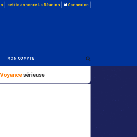
on
petite annonce La Réunion
Connexion
MON COMPTE
Voyance
sérieuse