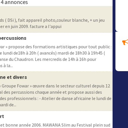
4 annonces
s ( DSi ), fait appareil photo,couleur blanche, + un jeu
er en juin 2009. facture a l'appui
 percussions
ar » propose des formations artistiques pour tout public :
le lundi de18h à 20h ( avancés) mardi de 18h30 à 19h45 (
anse du Chaudron. Les mercredis de 14h à 16h pour
 à la...
ne et divers
« Groupe Fowar » œuvre dans le secteur culturel depuis 12
ival des percussions chaque année et propose aussi des
s professionnels : - Atelier de danse africaine le lundi de
rdi de...
rt
s,et bonne année 2006. MAWANA Slim au Festival plein sud