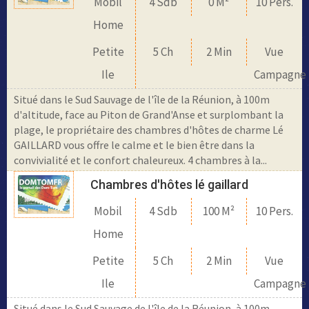
Mobil
4 Sdb
0 M²
10 Pers.
Home
Petite
5 Ch
2 Min
Vue
Ile
Campagne
Situé dans le Sud Sauvage de l'île de la Réunion, à 100m
d'altitude, face au Piton de Grand'Anse et surplombant la
plage, le propriétaire des chambres d'hôtes de charme Lé
GAILLARD vous offre le calme et le bien être dans la
convivialité et le confort chaleureux. 4 chambres à la...
Chambres d'hôtes lé gaillard
Mobil
4 Sdb
100 M²
10 Pers.
Home
Petite
5 Ch
2 Min
Vue
Ile
Campagne
Situé dans le Sud Sauvage de l'île de la Réunion, à 100m