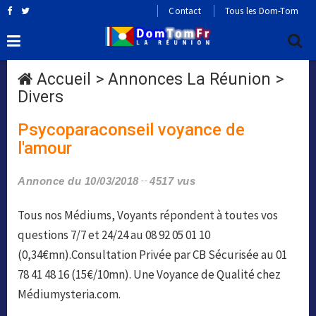
Contact
Tous les Dom-Tom
Accueil
>
Annonces La Réunion
>
Divers
Psycoparaconseil voyance de
l'amour
Annonce du 10/03/2018
4517 vus
Tous nos Médiums, Voyants répondent à toutes vos
questions 7/7 et 24/24 au 08 92 05 01 10
(0,34€mn).Consultation Privée par CB Sécurisée au 01
78 41 48 16 (15€/10mn). Une Voyance de Qualité chez
Médiumysteria.com.