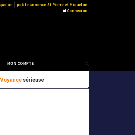
iquelon
petite annonce St Pierre et Miquelon
Connexion
MON COMPTE
Voyance
sérieuse