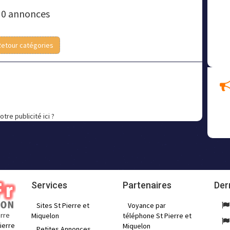
0 annonces
Retour catégories
otre publicité ici ?
Services
Partenaires
Der
Sites St Pierre et
Voyance par
erre
Miquelon
téléphone St Pierre et
ierre
Miquelon
Petites Annonces