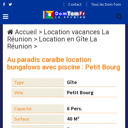
Contact
Tous les Dom-Tom
Accueil
>
Location vacances La
Réunion
>
Location en Gîte La
Réunion
>
Au paradis caraibe location
bungalows avec piscine : Petit Bourg
Gîte
Type:
Petit Bourg
Ville:
6 Pers.
Capacité:
40 M²
Surface: