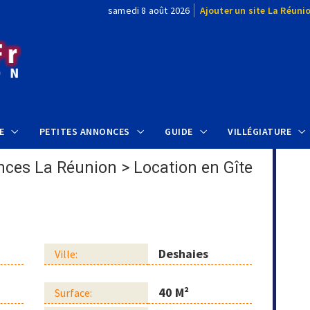
samedi 8 août 2026
Ajouter un site La Réuni
E
PETITES ANNONCES
GUIDE
VILLÉGIATURE
nces La Réunion
>
Location en Gîte
Deshaies
Ville:
40 M²
Surface: