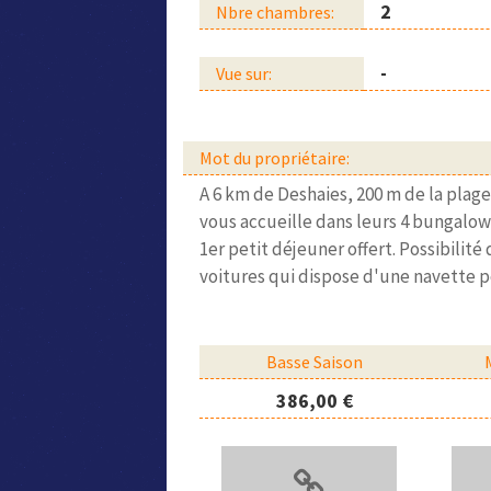
2
Nbre chambres:
-
Vue sur:
Mot du propriétaire:
A 6 km de Deshaies, 200 m de la plage 
vous accueille dans leurs 4 bungalows 
1er petit déjeuner offert. Possibilit
voitures qui dispose d'une navette pou
Basse Saison
386,00 €