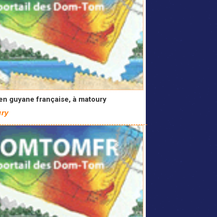
en guyane française, à matoury
ry