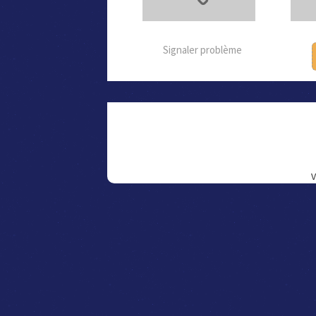
Signaler problème
V