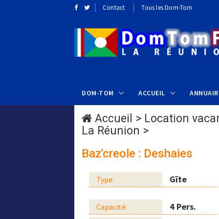
Contact
Tous les Dom-Tom
DOM-TOM
ACCUEIL
ANNUAIR
Accueil
>
Location vaca
La Réunion
>
Baz'creole : Deshaies
Gîte
Type:
4 Pers.
Capacité: