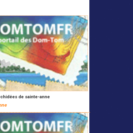
rchidées de sainte-anne
nne