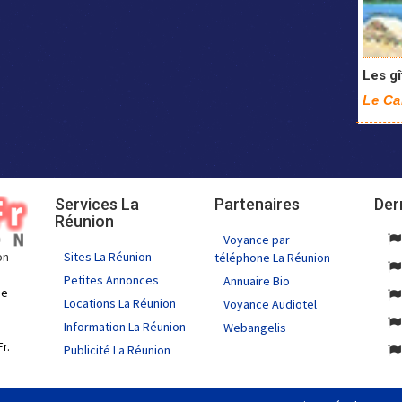
Les g
Le Ca
Services La
Partenaires
Der
Réunion
Voyance par
Sites La Réunion
on
téléphone La Réunion
Petites Annonces
Annuaire Bio
de
Locations La Réunion
Voyance Audiotel
Information La Réunion
Webangelis
r.
Publicité La Réunion