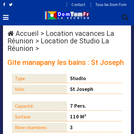
Contact
Tous les Dom-Tom
Accueil
>
Location vacances La
Réunion
>
Location de Studio La
Réunion
>
Gite manapany les bains : St Joseph
Studio
Type:
St Joseph
Ville:
7 Pers.
Capacité:
110 M²
Surface:
3
Nbre chambres: