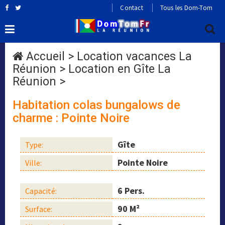
Contact
Tous les Dom-Tom
Accueil
>
Location vacances La
Réunion
>
Location en Gîte La
Réunion
>
Habitation colas bungalows de
charme : Pointe Noire
Gîte
Type:
Pointe Noire
Ville:
6 Pers.
Capacité:
90 M²
Surface: