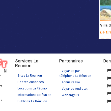
Villa 
Le Di
Services La
Partenaires
Der
Réunion
Voyance par
Sites La Réunion
on
téléphone La Réunion
Petites Annonces
Annuaire Bio
de
Locations La Réunion
Voyance Audiotel
Information La Réunion
Webangelis
r.
Publicité La Réunion