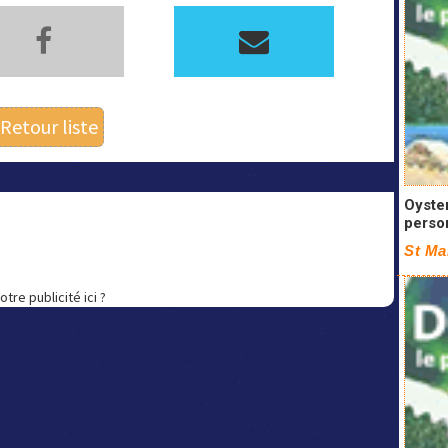
Retour liste
Oyste
perso
St Ma
otre publicité ici ?