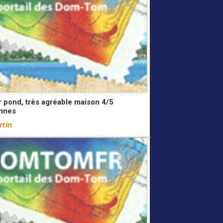
r pond, très agréable maison 4/5
nnes
rtin