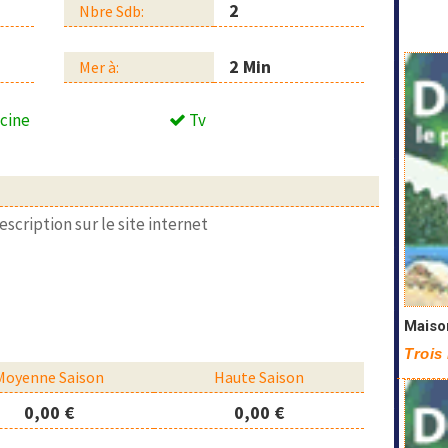
2
Nbre Sdb:
2 Min
Mer à:
cine
Tv
description sur le site internet
Maison
Trois 
Moyenne Saison
Haute Saison
0,00 €
0,00 €