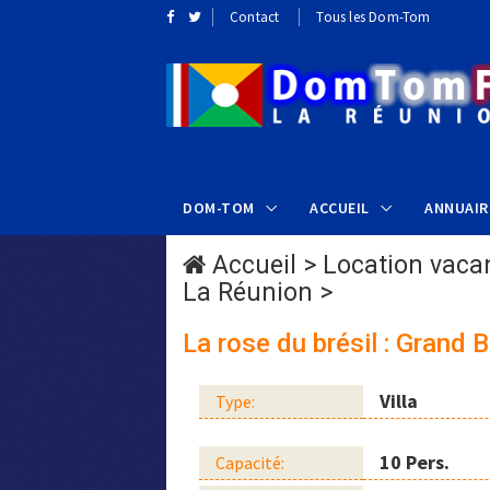
Contact
Tous les Dom-Tom
DOM-TOM
ACCUEIL
ANNUAIR
Accueil
>
Location vaca
La Réunion
>
La rose du brésil : Grand 
Villa
Type:
10 Pers.
Capacité: