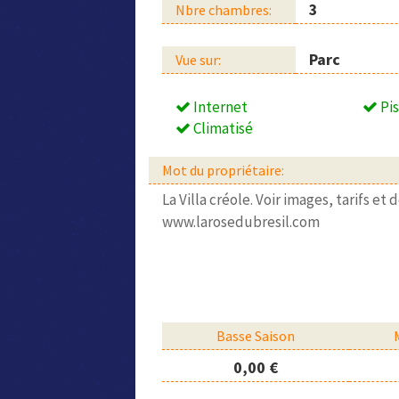
3
Nbre chambres:
Parc
Vue sur:
Internet
Pis
Climatisé
Mot du propriétaire:
La Villa créole. Voir images, tarifs et 
www.larosedubresil.com
Basse Saison
0,00 €