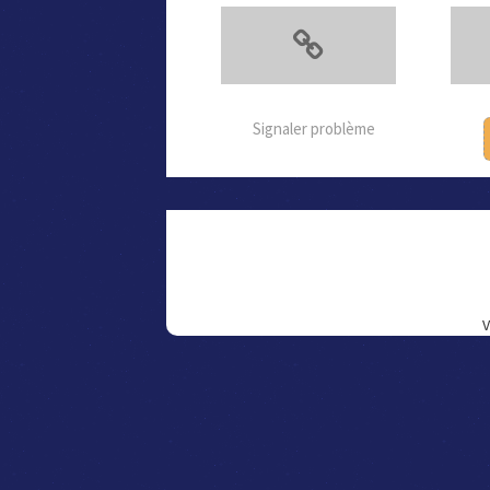
Signaler problème
V