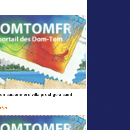
on saisonniere villa prestige a saint
n
rtin