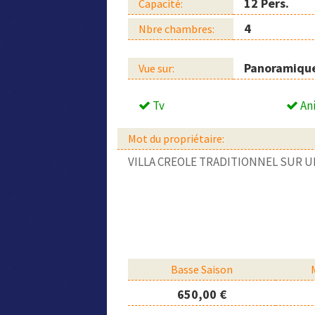
12 Pers.
Capacité:
4
Nbre chambres:
Panoramiqu
Vue sur:
Tv
An
Mot du propriétaire:
VILLA CREOLE TRADITIONNEL SUR U
Basse Saison
650,00 €