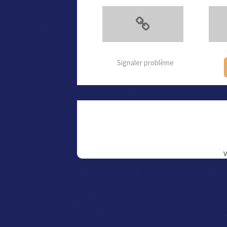
Signaler problème
V