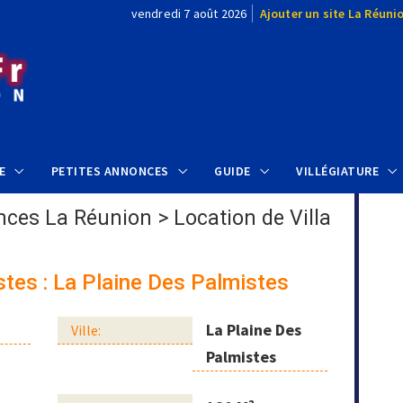
vendredi 7 août 2026
Ajouter un site La Réuni
E
PETITES ANNONCES
GUIDE
VILLÉGIATURE
nces La Réunion
>
Location de Villa
stes : La Plaine Des Palmistes
La Plaine Des
Ville:
Palmistes