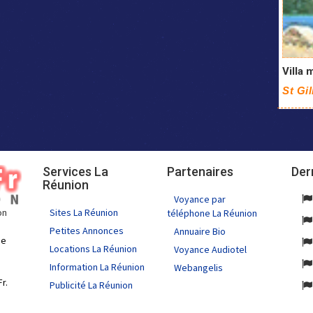
Villa 
St Gil
Services La
Partenaires
Der
Réunion
Voyance par
Sites La Réunion
on
téléphone La Réunion
Petites Annonces
Annuaire Bio
de
Locations La Réunion
Voyance Audiotel
Information La Réunion
Webangelis
r.
Publicité La Réunion