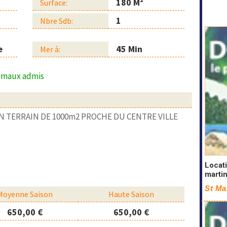
180 M²
Surface:
1
Nbre Sdb:
e
45 Min
Mer à:
imaux admis
N TERRAIN DE 1000m2 PROCHE DU CENTRE VILLE
Locati
marti
St Ma
Moyenne Saison
Haute Saison
650,00 €
650,00 €