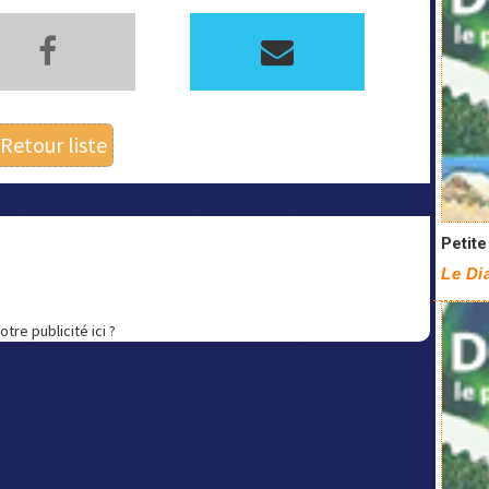
Retour liste
Petit
Le Di
otre publicité ici ?