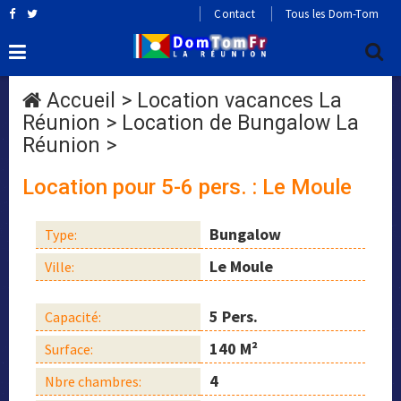
Contact
Tous les Dom-Tom
Accueil
>
Location vacances La
Réunion
>
Location de Bungalow La
Réunion
>
Location pour 5-6 pers. : Le Moule
Bungalow
Type:
Le Moule
Ville:
5 Pers.
Capacité:
140 M²
Surface:
4
Nbre chambres: