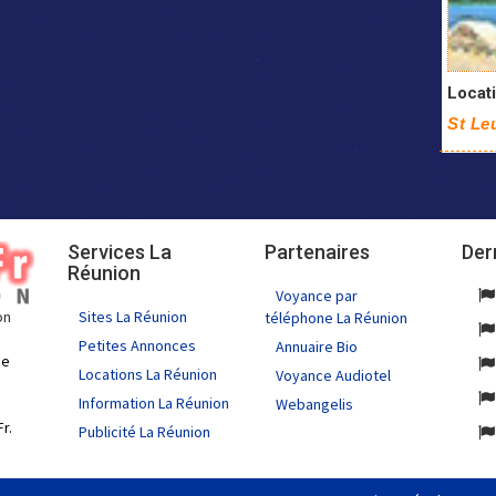
Locati
St Le
Services La
Partenaires
Der
Réunion
Voyance par
Sites La Réunion
on
téléphone La Réunion
Petites Annonces
Annuaire Bio
de
Locations La Réunion
Voyance Audiotel
Information La Réunion
Webangelis
r.
Publicité La Réunion