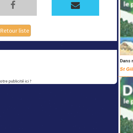
Retour liste
Dans 
St Gil
otre publicité ici ?