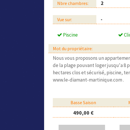
2
Nbre chambres:
-
Vue sur:
Piscine
Cli
Mot du propriétaire:
Nous vous proposons un appartement a
de la plage pouvant loger jusqu'a 8 pe
hectares clos et sécurisé, piscine, te
www.le-diamant-martinique.com .
Basse Saison
490,00 €