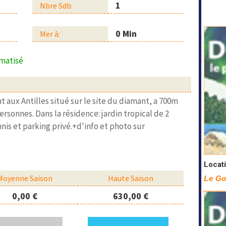
1
Nbre Sdb:
0 Min
Mer à:
matisé
ux Antilles situé sur le site du diamant, a 700m
rsonnes. Dans la résidence: jardin tropical de 2
nnis et parking privé.+d'info et photo sur
Locati
Moyenne Saison
Haute Saison
Le Go
0,00 €
630,00 €