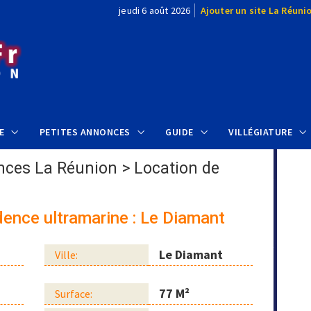
jeudi 6 août 2026
Ajouter un site La Réuni
E
PETITES ANNONCES
GUIDE
VILLÉGIATURE
nces La Réunion
>
Location de
dence ultramarine : Le Diamant
Le Diamant
Ville:
77 M²
Surface: