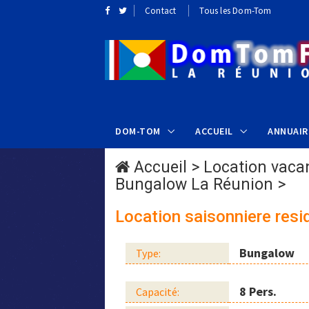
Contact
Tous les Dom-Tom
DOM-TOM
ACCUEIL
ANNUAIR
Accueil
>
Location vaca
Bungalow La Réunion
>
Location saisonniere resi
Bungalow
Type:
8 Pers.
Capacité: