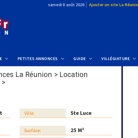
samedi 8 août 2026
Ajouter un site La Réuni
E
PETITES ANNONCES
GUIDE
VILLÉGIATURE
nces La Réunion
>
Location
>
e
t
Ste Luce
Ville:
25 M²
Surface: