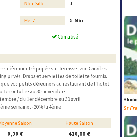
1
Nbre Sdb:
5 Min
Mer à:
Climatisé
te entièrement équipée sur terrasse, vue Caraïbes
ng privés. Draps et serviettes de toilette fournis.
i que vos petits déjeuners au restaurant de l'hotel.
/ du 1er octobre au 30 novembre
eptembre / du 1er décembre au 30 avril
Studi
a 3ème semaine, -20% la 4ème
St Fr
Moyenne Saison
Haute Saison
0,00 €
420,00 €