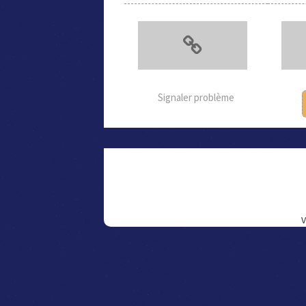
Signaler problème
V