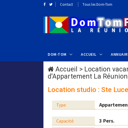
Contact
Tous les Dom-Tom
DOM-TOM
ACCUEIL
ANNUAIR
Accueil
>
Location vaca
d'Appartement La Réunion
Location studio : Ste Luc
Appartemen
Type:
3 Pers.
Capacité: