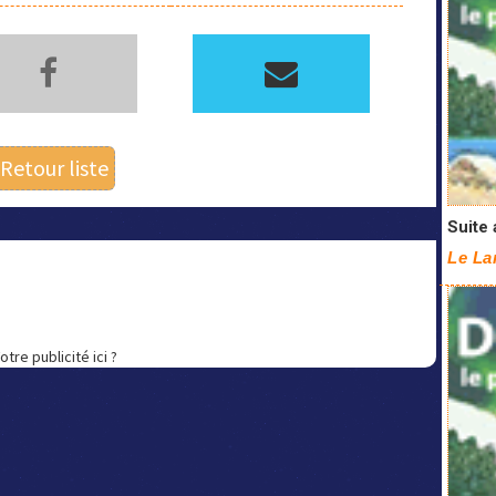
Retour liste
Suite 
Le La
otre publicité ici ?