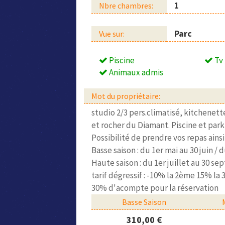
1
Nbre chambres:
Parc
Vue sur:
Piscine
Tv
Animaux admis
Mot du propriétaire:
studio 2/3 pers.climatisé, kitchenet
et rocher du Diamant. Piscine et parki
Possibilité de prendre vos repas ains
Basse saison : du 1er mai au 30 juin 
Haute saison : du 1er juillet au 30 s
tarif dégressif : -10% la 2ème 15% l
30% d'acompte pour la réservation
Basse Saison
310,00 €