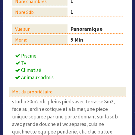
1
Nbre chambres:
1
Nbre Sdb:
Panoramique
Vue sur:
5 Min
Mer à:
Piscine
Tv
Climatisé
Animaux admis
Mot du propriétaire:
studio 30m2 rdc pleins pieds avec terrasse 8m2,
face au jardin exotique et a la mer,une piece
unique separee par une porte donnant sur la sdb
avec grande douche et wc separes ,cuisine
quichnette equipee penderie, clic clac bultex