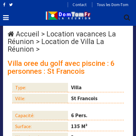
Contact
Tous les Dom-Tom
Accueil
>
Location vacances La
Réunion
>
Location de Villa La
Réunion
>
Villa oree du golf avec piscine : 6
personnes : St Francois
Villa
Type:
St Francois
Ville:
6 Pers.
Capacité:
135 M²
Surface: