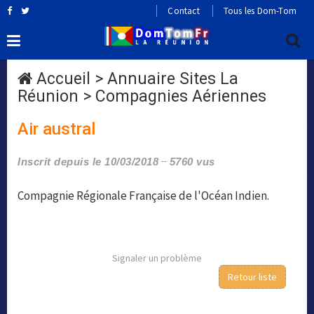
Contact
Tous les Dom-Tom
Accueil
>
Annuaire Sites La
Réunion
>
Compagnies Aériennes
Air austral
Inscrit depuis le 10/03/2018
5760 vus
Compagnie Régionale Française de l'Océan Indien.
Signaler un problème
Retour liste