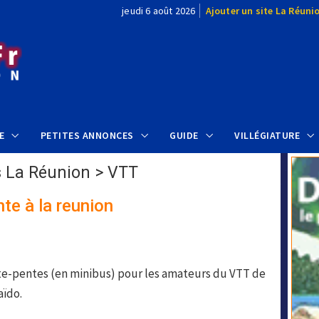
jeudi 6 août 2026
Ajouter un site La Réuni
E
PETITES ANNONCES
GUIDE
VILLÉGIATURE
s La Réunion
>
VTT
te à la reunion
s
nte-pentes (en minibus) pour les amateurs du VTT de
aïdo.