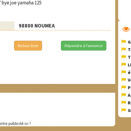
77 bye joe yamaha 125
98800 NOUMEA
G
Retour liste
Répondre à l'annonce
T
T
L
é
V
P
A
R
G
otre publicité ici ?