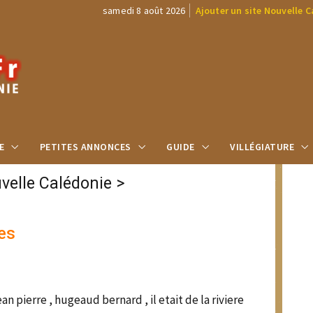
samedi 8 août 2026
Ajouter un site Nouvelle 
E
PETITES ANNONCES
GUIDE
VILLÉGIATURE
elle Calédonie
>
es
n pierre , hugeaud bernard , il etait de la riviere