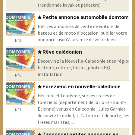
(randonnée kayak et pédestre)...
Petite annonce automobile domtom
Petites annonces de vente de voiture de
bateau et de moto d'occasion. publier votre
annonce jusqu'à la vente de votre bien
N°5
Rêve calédonien
Découvrez la Nouvelle-Calédonie et sa région,
histoire, culture, loisirs, photos HQ,
installation
N°6
Foreziens en nouvelle-caledonie
Histoire et tourisme, sur les traces de
foreziens (departement de la Loire - Saint-
Etienne) venus en Caledonie : Jules Garnier
N°7
decouvre le nickel, J. Caton y est deporte, les
freres maristes, ...
Zannonce! petites annonces en