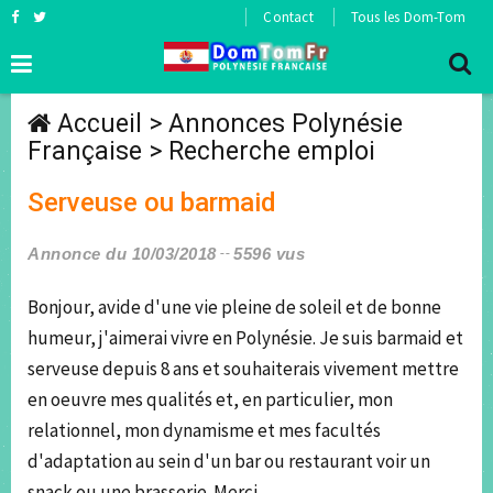
Contact
Tous les Dom-Tom
Accueil
>
Annonces Polynésie
Française
>
Recherche emploi
Serveuse ou barmaid
Annonce du 10/03/2018
5596 vus
Bonjour, avide d'une vie pleine de soleil et de bonne
humeur, j'aimerai vivre en Polynésie. Je suis barmaid et
serveuse depuis 8 ans et souhaiterais vivement mettre
en oeuvre mes qualités et, en particulier, mon
relationnel, mon dynamisme et mes facultés
d'adaptation au sein d'un bar ou restaurant voir un
snack ou une brasserie. Merci.