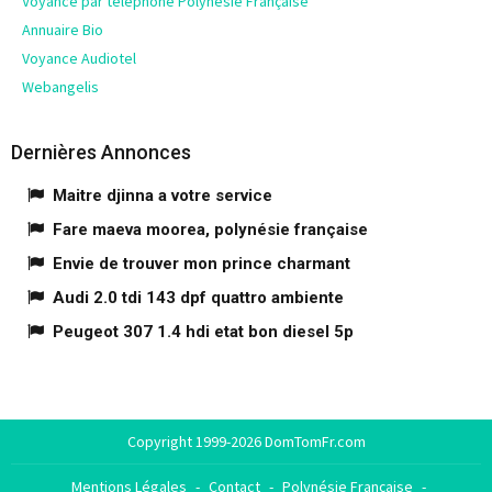
Voyance par téléphone Polynésie Française
Annuaire Bio
Voyance Audiotel
Webangelis
Dernières Annonces
Maitre djinna a votre service
Fare maeva moorea, polynésie française
Envie de trouver mon prince charmant
Audi 2.0 tdi 143 dpf quattro ambiente
Peugeot 307 1.4 hdi etat bon diesel 5p
Copyright 1999-2026 DomTomFr.com
Mentions Légales
-
Contact
-
Polynésie Française
-