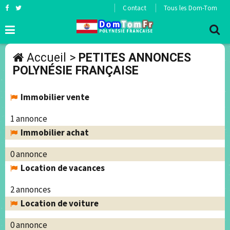
Contact
Tous les Dom-Tom
Accueil
>
PETITES ANNONCES
POLYNÉSIE FRANÇAISE
Immobilier vente
1 annonce
Immobilier achat
0 annonce
Location de vacances
2 annonces
Location de voiture
0 annonce