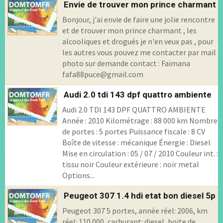
Envie de trouver mon prince charmant
Bonjour, j'ai envie de faire une jolie rencontre
et de trouver mon prince charmant , les
alcooliques et drogués je n'en veux pas , pour
les autres vous pouvez me contacter par mail
photo sur demande contact : Faïmana
fafa88puce@gmail.com
Audi 2.0 tdi 143 dpf quattro ambiente
Audi 2.0 TDI 143 DPF QUATTRO AMBIENTE
Année : 2010 Kilométrage : 88 000 km Nombre
de portes : 5 portes Puissance fiscale : 8 CV
Boîte de vitesse : mécanique Énergie : Diesel
Mise en circulation : 05 / 07 / 2010 Couleur int. :
tissu noir Couleur extérieure : noir metal
Options...
Peugeot 307 1.4 hdi etat bon diesel 5p
Peugeot 307 5 portes, année réel: 2006, km
réel: 110 000, carburant: diesel, boite de