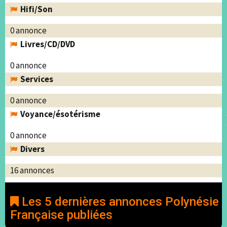
Hifi/Son
0 annonce
Livres/CD/DVD
0 annonce
Services
0 annonce
Voyance/ésotérisme
0 annonce
Divers
16 annonces
Les 5 dernières annonces Polynésie
Française publiées