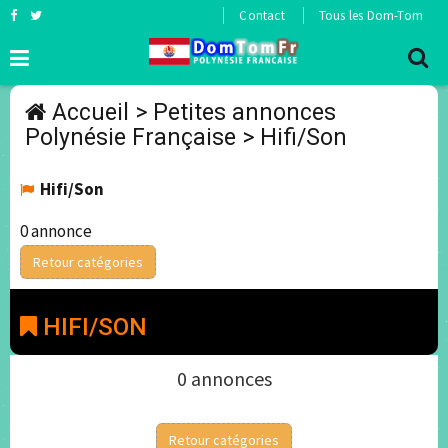
Contact
Tous les Dom-Tom
Accueil
>
Petites annonces
Polynésie Française
>
Hifi/Son
Hifi/Son
0 annonce
Retour catégories
HIFI/SON
0 annonces
Retour catégories