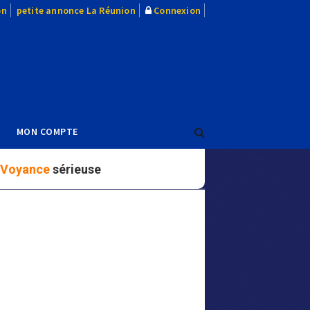
on
petite annonce La Réunion
Connexion
MON COMPTE
Voyance
sérieuse