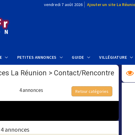
vendredi 7 août 2026
Ajouter un site La Réuni
E
PETITES ANNONCES
GUIDE
VILLÉGIATURE
ces La Réunion
>
Contact/Rencontre
4 annonces
Retour catégories
4 annonces