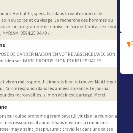
ndant Herbalife, spécialisé dans la vente directe de
e soin du corps et du visage. Je recherche des hommes ou
suivre un programme de remise en forme. Contactez-moi
MYRIAM: 0594.25.04.43 /...
ns
POSE DE GARDER MAISON EN VOTRE ABSENCE(AVEC SON
nt bien sur .FAIRE PROPOSITION POUR LES DATES...
 vis en métropole. J' aimerais bien retrouver Maïthé qui
qui j'ai correspondu dans les années soixante. Le journal
ur des retrouvailles, si mon désir est partagé. Merci
nne
sieur qui se prénome gérard payet,il vit tjs a la réunion a
rés mes ressources,il aurait 55ans environs,a connu une
se-may a saint joseph,aurait travailler dans une caisse