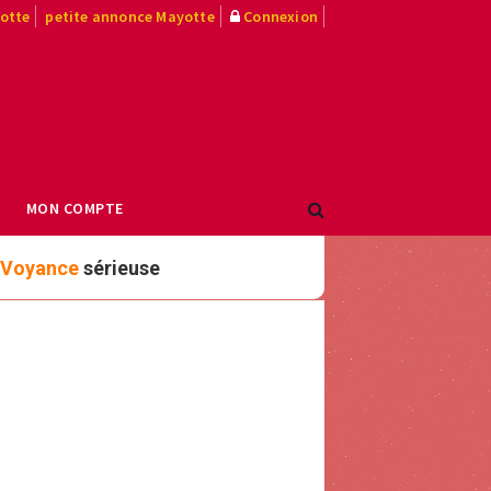
yotte
petite annonce Mayotte
Connexion
MON COMPTE
Voyance
sérieuse