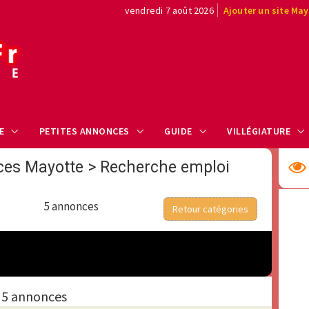
vendredi 7 août 2026
Ajouter un site Ma
E
PETITES ANNONCES
GUIDE
VILLÉGIATURE
ces Mayotte
>
Recherche emploi
5 annonces
Retour catégories
5 annonces