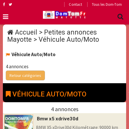
Contact
Tous les Dom-Tom
Accueil
>
Petites annonces
Mayotte
>
Véhicule Auto/Moto
Véhicule Auto/Moto
4 annonces
Retour catégories
VÉHICULE AUTO/MOTO
4 annonces
Bmw x5 xdrive30d
BMW X5 xDrive30d Kilométrage: 90000 km