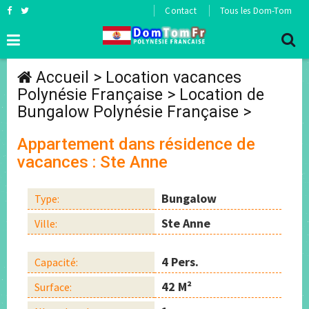
Contact
Tous les Dom-Tom
Accueil
>
Location vacances
Polynésie Française
>
Location de
Bungalow Polynésie Française
>
Appartement dans résidence de
vacances : Ste Anne
Bungalow
Type:
Ste Anne
Ville:
4 Pers.
Capacité:
42 M²
Surface: