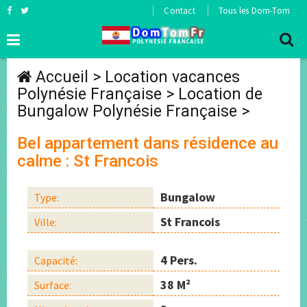
Contact
Tous les Dom-Tom
Accueil
>
Location vacances
Polynésie Française
>
Location de
Bungalow Polynésie Française
>
Bel appartement dans résidence au
calme : St Francois
Bungalow
Type:
St Francois
Ville:
4 Pers.
Capacité:
38 M²
Surface: