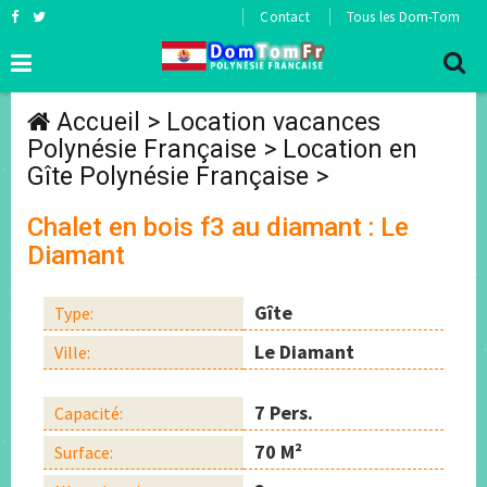
Contact
Tous les Dom-Tom
Accueil
>
Location vacances
Polynésie Française
>
Location en
Gîte Polynésie Française
>
Chalet en bois f3 au diamant : Le
Diamant
Gîte
Type:
Le Diamant
Ville:
7 Pers.
Capacité:
70 M²
Surface: