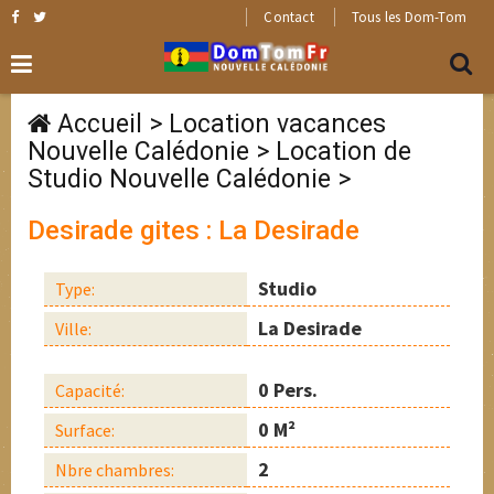
Contact
Tous les Dom-Tom
Accueil
>
Location vacances
Nouvelle Calédonie
>
Location de
Studio Nouvelle Calédonie
>
Desirade gites : La Desirade
Studio
Type:
La Desirade
Ville:
0 Pers.
Capacité:
0 M²
Surface:
2
Nbre chambres: