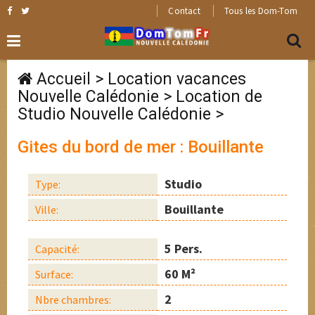
Contact
Tous les Dom-Tom
Accueil
>
Location vacances
Nouvelle Calédonie
>
Location de
Studio Nouvelle Calédonie
>
Gites du bord de mer : Bouillante
Studio
Type:
Bouillante
Ville:
5 Pers.
Capacité:
60 M²
Surface:
2
Nbre chambres: