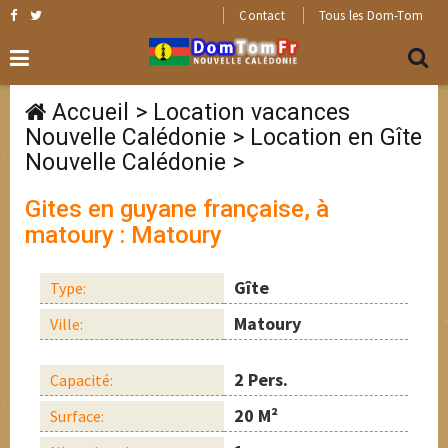
Contact
Tous les Dom-Tom
Accueil
>
Location vacances
Nouvelle Calédonie
>
Location en Gîte
Nouvelle Calédonie
>
Gites en guyane française, à
matoury : Matoury
Gîte
Type:
Matoury
Ville:
2 Pers.
Capacité:
20 M²
Surface: