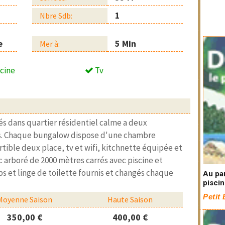
1
Nbre Sdb:
e
5 Min
Mer à:
cine
Tv
és dans quartier résidentiel calme a deux
is. Chaque bungalow dispose d'une chambre
tible deux place, tv et wifi, kitchnette équipée et
c arboré de 2000 mètres carrés avec piscine et
ps et linge de toilette fournis et changés chaque
Au pa
pisci
Petit
Moyenne Saison
Haute Saison
350,00 €
400,00 €