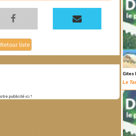
Retour liste
Gites 
Le T
otre publicité ici ?