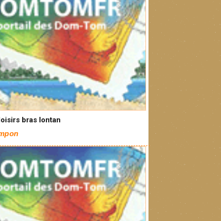
loisirs bras lontan
ampon