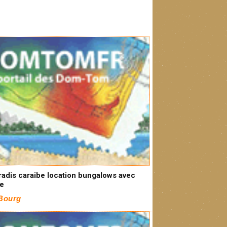
radis caraibe location bungalows avec
ne
 Bourg