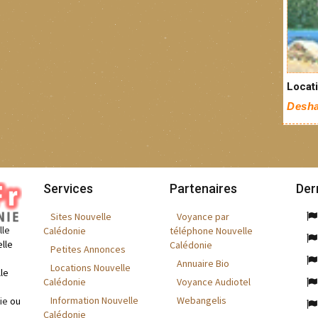
Locat
Desha
Services
Partenaires
Der
Sites Nouvelle
Voyance par
lle
Calédonie
téléphone Nouvelle
lle
Calédonie
Petites Annonces
Annuaire Bio
Locations Nouvelle
le
Calédonie
Voyance Audiotel
Information Nouvelle
Webangelis
ie
ou
Calédonie