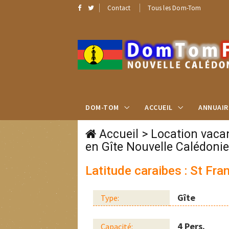
Contact
Tous les Dom-Tom
DOM-TOM
ACCUEIL
ANNUAIR
Accueil
>
Location vaca
en Gîte Nouvelle Calédonie
Latitude caraibes : St Fra
Gîte
Type:
4 Pers.
Capacité: