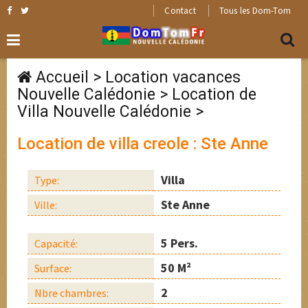
Contact
Tous les Dom-Tom
Accueil
>
Location vacances
Nouvelle Calédonie
>
Location de
Villa Nouvelle Calédonie
>
Location de villa creole : Ste Anne
Villa
Type:
Ste Anne
Ville:
5 Pers.
Capacité:
50 M²
Surface:
2
Nbre chambres: