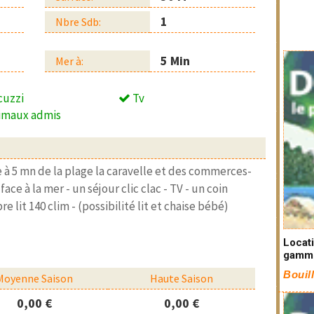
1
Nbre Sdb:
5 Min
Mer à:
cuzzi
Tv
imaux admis
 à 5 mn de la plage la caravelle et des commerces-
ce à la mer - un séjour clic clac - TV - un coin
 lit 140 clim - (possibilité lit et chaise bébé)
Locat
gamm
Bouil
Moyenne Saison
Haute Saison
0,00 €
0,00 €