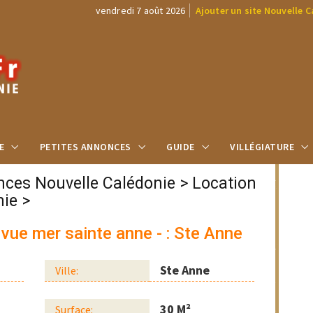
vendredi 7 août 2026
Ajouter un site Nouvelle 
E
PETITES ANNONCES
GUIDE
VILLÉGIATURE
nces Nouvelle Calédonie
>
Location
nie
>
vue mer sainte anne - : Ste Anne
Ste Anne
Ville:
30 M²
Surface: