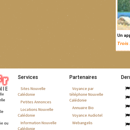
Un app
Trois 
Services
Partenaires
Der
Sites Nouvelle
Voyance par
lle
Calédonie
téléphone Nouvelle
lle
Calédonie
Petites Annonces
Annuaire Bio
Locations Nouvelle
le
Calédonie
Voyance Audiotel
Information Nouvelle
Webangelis
ie
ou
Calédonie