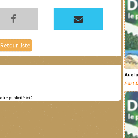
Retour liste
Aux lu
Fort 
otre publicité ici ?