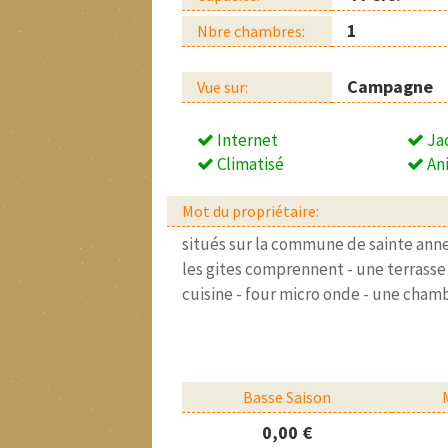
1
Nbre chambres:
Campagne
Vue sur:
Internet
Ja
Climatisé
An
Mot du propriétaire:
situés sur la commune de sainte anne
les gites comprennent - une terrasse fa
cuisine - four micro onde - une chambre
Basse Saison
0,00 €