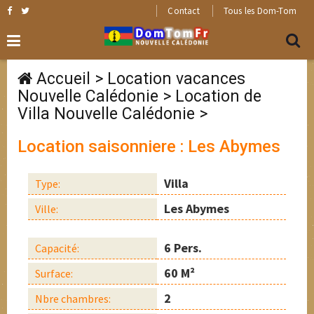
Contact
Tous les Dom-Tom
Accueil
>
Location vacances
Nouvelle Calédonie
>
Location de
Villa Nouvelle Calédonie
>
Location saisonniere : Les Abymes
Villa
Type:
Les Abymes
Ville:
6 Pers.
Capacité:
60 M²
Surface:
2
Nbre chambres: