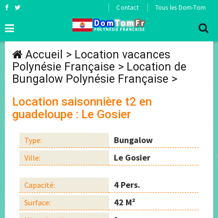
Contact
Tous les Dom-Tom
Accueil
>
Location vacances
Polynésie Française
>
Location de
Bungalow Polynésie Française
>
Location saisonnière t2 en
guadeloupe : Le Gosier
Bungalow
Type:
Le Gosier
Ville:
4 Pers.
Capacité:
42 M²
Surface: