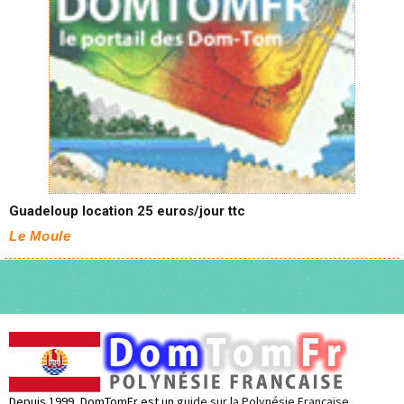
Guadeloup location 25 euros/jour ttc
Le Moule
Depuis 1999, DomTomFr est un
guide sur la Polynésie Française