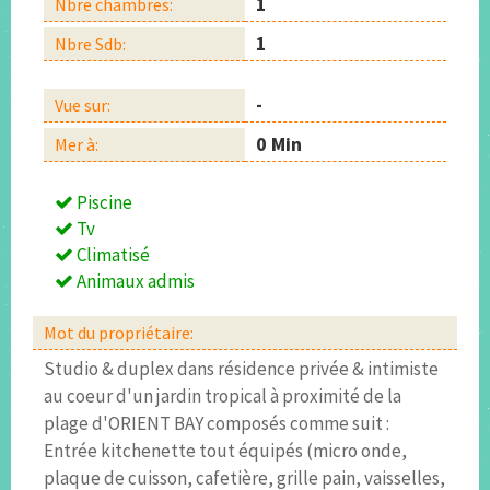
1
Nbre chambres:
1
Nbre Sdb:
-
Vue sur:
0 Min
Mer à:
Piscine
Tv
Climatisé
Animaux admis
Mot du propriétaire:
Studio & duplex dans résidence privée & intimiste
au coeur d'un jardin tropical à proximité de la
plage d'ORIENT BAY composés comme suit :
Entrée kitchenette tout équipés (micro onde,
plaque de cuisson, cafetière, grille pain, vaisselles,