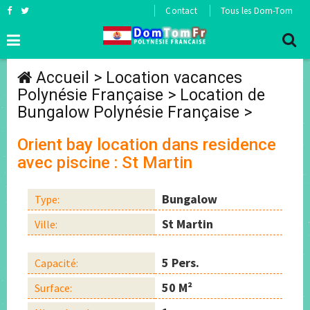
Contact
Tous les Dom-Tom
Accueil
>
Location vacances
Polynésie Française
>
Location de
Bungalow Polynésie Française
>
Orient bay location dans residence
avec piscine : St Martin
Bungalow
Type:
St Martin
Ville:
5 Pers.
Capacité:
50 M²
Surface: