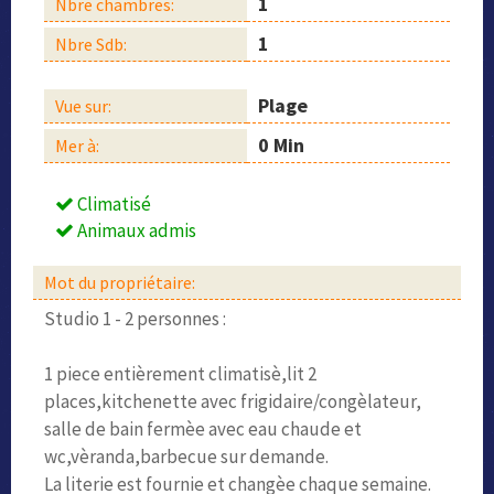
1
Nbre chambres:
1
Nbre Sdb:
Plage
Vue sur:
0 Min
Mer à:
Climatisé
Animaux admis
Mot du propriétaire:
Studio 1 - 2 personnes :
1 piece entièrement climatisè,lit 2
places,kitchenette avec frigidaire/congèlateur,
salle de bain fermèe avec eau chaude et
wc,vèranda,barbecue sur demande.
La literie est fournie et changèe chaque semaine.