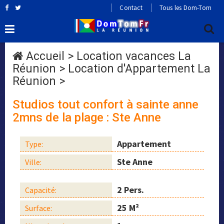
Contact
Tous les Dom-Tom
Accueil
>
Location vacances La
Réunion
>
Location d'Appartement La
Réunion
>
Studios tout confort à sainte anne
2mns de la plage : Ste Anne
Appartement
Type:
Ste Anne
Ville:
2 Pers.
Capacité:
25 M²
Surface: