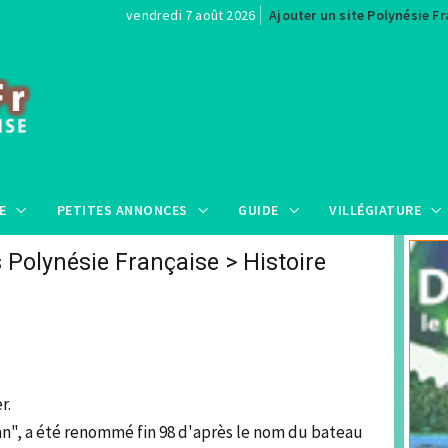
vendredi 7 août 2026
Ajouter un site Polynésie F
E
PETITES ANNONCES
GUIDE
VILLÉGIATURE
s Polynésie Française
>
Histoire
s
r.
", a été renommé fin 98 d'après le nom du bateau