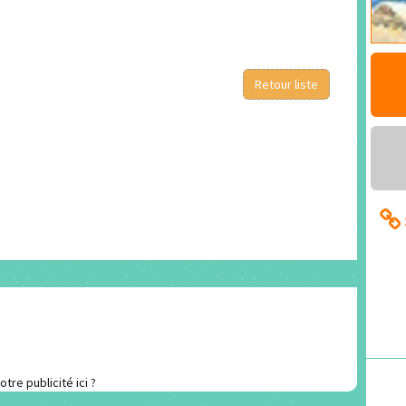
Retour liste
otre publicité ici ?