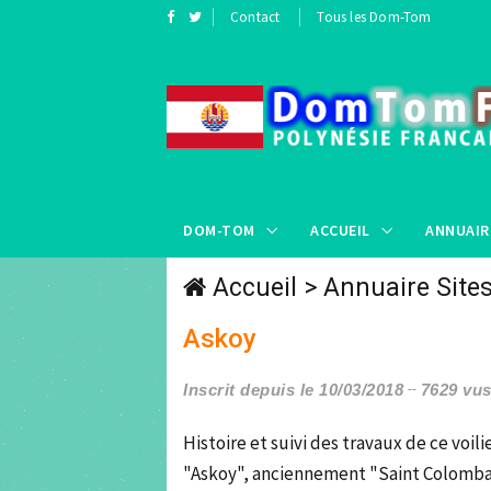
Contact
Tous les Dom-Tom
DOM-TOM
ACCUEIL
ANNUAIR
Accueil
>
Annuaire Site
Askoy
Inscrit depuis le 10/03/2018
7629 vu
Histoire et suivi des travaux de ce voilie
"Askoy", anciennement "Saint Colomban