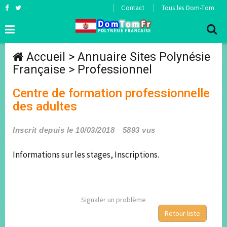
Contact
Tous les Dom-Tom
Accueil
>
Annuaire Sites Polynésie
Française
>
Professionnel
Centre de formation professionnelle
des adultes
Inscrit depuis le 10/03/2018
5893 vus
Informations sur les stages, Inscriptions.
Signaler un problème
Retour liste