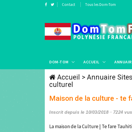
Contact
Tous les Dom-Tom
DOM-TOM
ACCUEIL
ANNUAIR
Accueil
>
Annuaire Site
culturel
Maison de la culture - te f
Inscrit depuis le 10/03/2018
7224 vu
La maison de la Culture | Te fare Tauhit