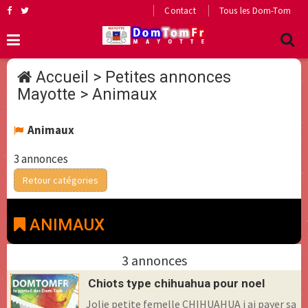
Contact
Tous les Dom-Tom
Accueil
>
Petites annonces
Mayotte
>
Animaux
Animaux
3 annonces
Retour catégories
ANIMAUX
3 annonces
Chiots type chihuahua pour noel
Jolie petite femelle CHIHUAHUA j ai payer sa